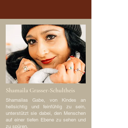
Shamaila Grasser-Schultheis
Shamailas Gabe, von Kindes an
hellsichtig und feinfühlig zu sein,
unterstützt sie dabei, den Menschen
auf einer tiefen Ebene zu sehen und
zu spüren.