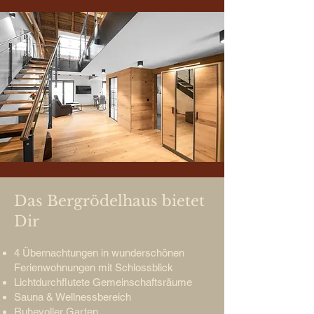
Das Bergrödelhaus bietet
Dir
4 Übernachtungen in wunderschönen
Ferienwohnungen mit Schlossblick
Lichtdurchflutete Gemeinschaftsräume
Sauna & Wellnessbereich
Ruhevoller Garten