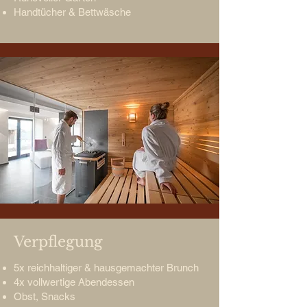
Handtücher & Bettwäsche
Verpflegung
5x reichhaltiger & hausgemachter Brunch
4x vollwertige Abendessen
Obst, Snacks